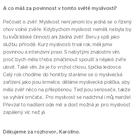
A co máš za povinnost v tomto světě myslivosti?
Pečovat o zvěř. Myslivost není jenom lov, jedná se o řízený
chov volné zvěře. Kdybychom myslivost neměli, nebyla by
tu kvůli lidské činnosti ani žádná zvěř. Beru ji spíš jako
službu přírodě. Kurz myslivosti trval rok, měli jsme
povinnou a intenzivní praxi. S nabytými znalostmi vím,
proč bych měla třeba zmáčknout spoušť a nějaké zvíře
ulovit. Také vím, že je to vrchol chovu, špička ledovce.
Celý rok chodíme do honitby, staráme se o myslivecká
zařízení, jako jsou krmelce, děláme myslivecká políčka, aby
měla zvěř něco na přilepšenou. Teď jsou senoseče, takže
se vyhání srnčata… Pro myslivost se nadchnul i můj manžel.
Převzal to nadšení ode mě a dost možná je pro myslivost
zapálený víc než já.
Děkujeme za rozhovor, Karolíno.