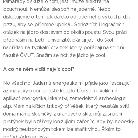
kamarády diskuze o tom, jestli může elektrárna
bouchnout. Nemůže, alespoň ne jaderně. Nebo
diskutujeme o tom, jak daleko od jaderného výbuchu dát
pizzu, aby se příjemně upekla… Seriózních i legračních
otázek na jádro dostávám od okolí spoustu. Svou práci
přednáším na Letní univerzitě, plánuji jet i do škol,
například na fyzikální čtvrtek, který pořádají na strojní
fakultě ČVUT. Snažím se říct, že jádro je cool.
A co na něm vidíš nejvíc cool?
No všechno. Jaderná energetika mi přijde jako fascinující
až magický obor, prostě kouzlo. Líbí se mi, kolik má
aplikací: energetika, lékařství, zemědělství, archeologie
atp. Mám na klíčích tritiový přívěšek, který neustále svítí,
doma máme skleničky z uranového skla, můj zásnubní
prstýnek byl ozářený ionizujícím zářením, aby byl nebesky
modrý, neutronovým tokem lze stařit víno… Říkám to
pořád, jádro je láska.