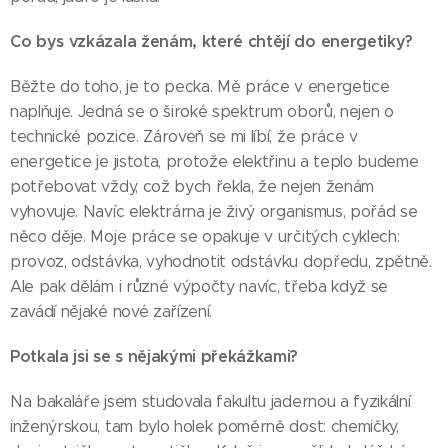
Co bys vzkázala ženám, které chtějí do energetiky?
Běžte do toho, je to pecka. Mě práce v energetice
naplňuje. Jedná se o široké spektrum oborů, nejen o
technické pozice. Zároveň se mi líbí, že práce v
energetice je jistota, protože elektřinu a teplo budeme
potřebovat vždy, což bych řekla, že nejen ženám
vyhovuje. Navíc elektrárna je živý organismus, pořád se
něco děje. Moje práce se opakuje v určitých cyklech:
provoz, odstávka, vyhodnotit odstávku dopředu, zpětně.
Ale pak dělám i různé výpočty navíc, třeba když se
zavádí nějaké nové zařízení.
Potkala jsi se s nějakými překážkami?
Na bakaláře jsem studovala fakultu jadernou a fyzikální
inženýrskou, tam bylo holek poměrně dost: chemičky,