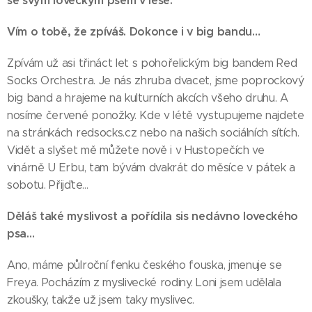
se svým loveckým psem v lese.
Vím o tobě, že zpíváš. Dokonce i v big bandu…
Zpívám už asi třináct let s pohořelickým big bandem Red
Socks Orchestra. Je nás zhruba dvacet, jsme poprockový
big band a hrajeme na kulturních akcích všeho druhu. A
nosíme červené ponožky. Kde v létě vystupujeme najdete
na stránkách redsocks.cz nebo na našich sociálních sítích.
Vidět a slyšet mě můžete nově i v Hustopečích ve
vinárně U Erbu, tam bývám dvakrát do měsíce v pátek a
sobotu. Přijďte… 😊
Děláš také myslivost a pořídila sis nedávno loveckého
psa…
Ano, máme půlroční fenku českého fouska, jmenuje se
Freya. Pocházím z myslivecké rodiny. Loni jsem udělala
zkoušky, takže už jsem taky myslivec.