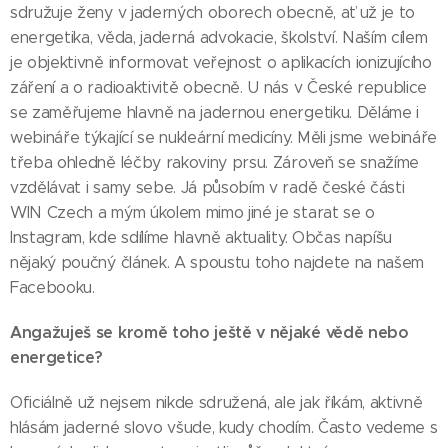
sdružuje ženy v jaderných oborech obecně, ať už je to
energetika, věda, jaderná advokacie, školství. Naším cílem
je objektivně informovat veřejnost o aplikacích ionizujícího
záření a o radioaktivitě obecně. U nás v České republice
se zaměřujeme hlavně na jadernou energetiku. Děláme i
webináře týkající se nukleární medicíny. Měli jsme webináře
třeba ohledně léčby rakoviny prsu. Zároveň se snažíme
vzdělávat i samy sebe. Já působím v radě české části
WIN Czech a mým úkolem mimo jiné je starat se o
Instagram, kde sdílíme hlavně aktuality. Občas napíšu
nějaký poučný článek. A spoustu toho najdete na našem
Facebooku.
Angažuješ se kromě toho ještě v nějaké vědě nebo
energetice?
Oficiálně už nejsem nikde sdružená, ale jak říkám, aktivně
hlásám jaderné slovo všude, kudy chodím. Často vedeme s