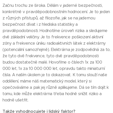
Začnu trochu ze široka. Dělám v jaderné bezpečnosti,
konkrétně v pravděpodobnostním hodnocení. Je to jeden
z různých přístupů, až filozofie, jak se na jadernou
bezpečnost dívat i z hlediska statistiky a
pravděpodobnosti. Hodnotíme úroveň rizika a sledujeme
dvě základní veličiny. Je to frekvence poškození aktivní
zóny a frekvence úniku radioaktivních látek z elektrárny
(potenciální samozřejmě). Elektrárna je zodpovědná za to,
že tyto dvě frekvence, tyto dvě pravděpodobnosti
budou dostatečně malé. Hovoříme o číslech 1x za 100
000 let, 1x za 10 000 000 let, opravdu takto miniaturní
čísla. A naším úkolem je to dokazovat. K tomu slouží naše
oddělení, máme náš matematický model, který si
opečováváme a pak jej různě aplikujeme. Dá se tím dojít k
tomu, kde může elektrárna třeba hodně snížit riziko a
hodně ušetřit.
Takže vyhodnocujete i lidský faktor?