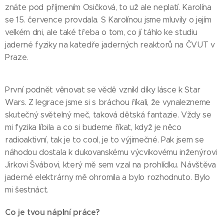
znáte pod příjmením Osičková, to už ale neplatí. Karolína
se 15. července provdala. S Karolínou jsme mluvily o jejím
velkém dni, ale také třeba o tom, co jí táhlo ke studiu
jaderné fyziky na katedře jaderných reaktorů na ČVUT v
Praze.
První podnět věnovat se vědě vznikl díky lásce k Star
Wars. Z legrace jsme si s bráchou říkali, že vynalezneme
skutečný světelný meč, taková dětská fantazie. Vždy se
mi fyzika líbila a co si budeme říkat, když je něco
radioaktivní, tak je to cool, je to výjimečné. Pak jsem se
náhodou dostala k dukovanskému výcvikovému inženýrovi
Jirkovi Švábovi, který mě sem vzal na prohlídku. Návštěva
jaderné elektrárny mě ohromila a bylo rozhodnuto. Bylo
mi šestnáct.
Co je tvou náplní práce?