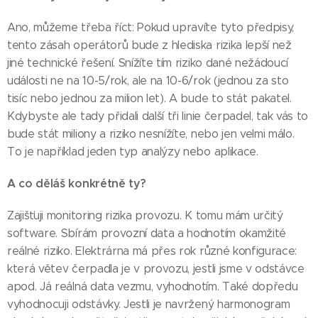
Ano, můžeme třeba říct: Pokud upravíte tyto předpisy,
tento zásah operátorů bude z hlediska rizika lepší než
jiné technické řešení. Snížíte tím riziko dané nežádoucí
události ne na 10-5/rok, ale na 10-6/rok (jednou za sto
tisíc nebo jednou za milion let). A bude to stát pakatel.
Kdybyste ale tady přidali další tři linie čerpadel, tak vás to
bude stát miliony a riziko nesnížíte, nebo jen velmi málo.
To je například jeden typ analýzy nebo aplikace.
A co děláš konkrétně ty?
Zajišťuji monitoring rizika provozu. K tomu mám určitý
software. Sbírám provozní data a hodnotím okamžité
reálné riziko. Elektrárna má přes rok různé konfigurace:
která větev čerpadla je v provozu, jestli jsme v odstávce
apod. Já reálná data vezmu, vyhodnotím. Také dopředu
vyhodnocuji odstávky. Jestli je navržený harmonogram