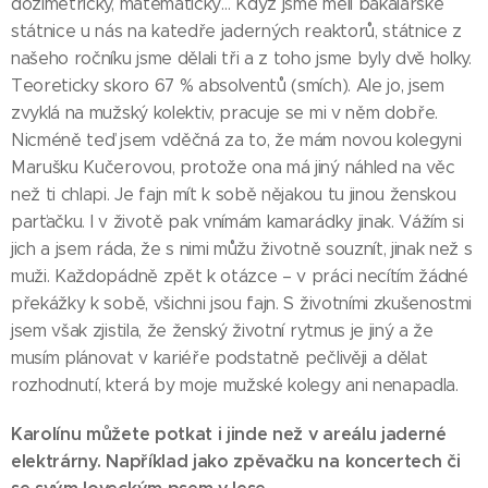
dozimetričky, matematičky… Když jsme měli bakalářské
státnice u nás na katedře jaderných reaktorů, státnice z
našeho ročníku jsme dělali tři a z toho jsme byly dvě holky.
Teoreticky skoro 67 % absolventů (smích). Ale jo, jsem
zvyklá na mužský kolektiv, pracuje se mi v něm dobře.
Nicméně teď jsem vděčná za to, že mám novou kolegyni
Marušku Kučerovou, protože ona má jiný náhled na věc
než ti chlapi. Je fajn mít k sobě nějakou tu jinou ženskou
parťačku. I v životě pak vnímám kamarádky jinak. Vážím si
jich a jsem ráda, že s nimi můžu životně souznít, jinak než s
muži. Každopádně zpět k otázce – v práci necítím žádné
překážky k sobě, všichni jsou fajn. S životními zkušenostmi
jsem však zjistila, že ženský životní rytmus je jiný a že
musím plánovat v kariéře podstatně pečlivěji a dělat
rozhodnutí, která by moje mužské kolegy ani nenapadla.
Karolínu můžete potkat i jinde než v areálu jaderné
elektrárny. Například jako zpěvačku na koncertech či