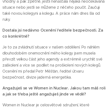
vhodný a pak zpětně, jestli nenastala nějaká neočekávaná
situace nebo jestli se můžeme z něčeho poučit. Zaučuji
také novou kolegyni a kolegu. A práce nám dnes šla od
ruky.
Dostala jsi nedávno Ocenění ředitele bezpečnosti. Za
co konkrétně?
Je to za zvládnutí situace v našem oddělení. Po náhlém
dlouhodobém onemocnění mého kolegy jsem musela
převzít velkou část jeho agendy a extrémně urychlit své
zaškolení a více se podílet na proškolení nových kolegů.
Ocenění mi předal Petr Měšťan, ředitel útvaru
bezpečnost, divize jaderná energetika.
Angažuješ se ve Women in Nuclear. Jakou tam máš roli
a jak se třeba ještě angažuješ jinde ve vědě?
Women in Nuclear je celosvětové sdružení, které