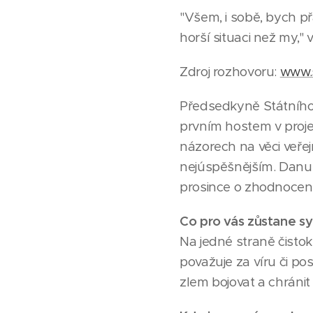
"Všem, i sobě, bych př
horší situaci než my,"
Zdroj rozhovoru:
www.
Předsedkyně Státního
prvním hostem v projek
názorech na věci veřejn
nejúspěšnějším. Danu
prosince o zhodnocení
Co pro vás zůstane s
Na jedné straně čistok
považuje za víru či po
zlem bojovat a chránit 