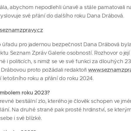
ála, abychom nepodlehli únavě a stále pamatovali na 
 vyslovuje své přání do dalšího roku Dana Drábová.
seznamzpravy.cz
 úřadu pro jadernou bezpečnost Dana Drábová byla 
tu Seznam Zpráv Galerie osobností. Rozhovor o její ž
é i politicích, s nimiž se ve své funkci za dlouhých 23 
 Drábovou proto požádali redaktoři
www.seznamzpra
 letošního roku a přání do roku 2024.
ymbolem roku 2023?
revné bestiální zlo, kterého je člověk schopen ve jm
slání. Na druhé straně pak prosté hrdinství, se který
sebe i své blízké.