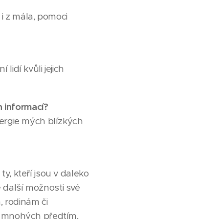
 i z mála, pomoci
idí kvůli jejich
h informací?
nergie mých blízkých
y, kteří jsou v daleko
e další možnosti své
 rodinám či
 v mnohých předtím,