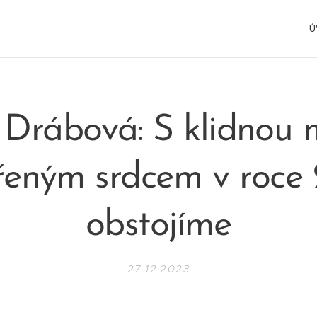
Ú
Drábová: S klidnou m
řeným srdcem v roce
obstojíme
27.12.2023