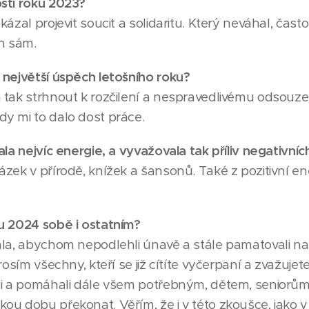
stí roku 2023?
ázal projevit soucit a solidaritu. Který neváhal, často
on sám.
 největší úspěch letošního roku?
tak strhnout k rozčilení a nespravedlivému odsouzení l
y mi to dalo dost práce.
ala nejvíc energie, a vyvažovala tak příliv negativníc
ázek v přírodě, knížek a šansonů. Také z pozitivní e
u 2024 sobě i ostatním?
la, abychom nepodlehli únavě a stále pamatovali na t
rosím všechny, kteří se již cítíte vyčerpaní a zvažujet
li a pomáhali dále všem potřebným, dětem, seniorům,
ou dobu překonat. Věřím, že i v této zkoušce, jako