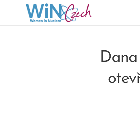
Dana 
otev