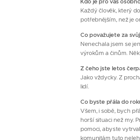
Kdo je pro vás osobno
Každý člověk, který dok
potřebnějším, než je 
Co považujete za svůj
Nenechala jsem se jen 
výrokům a činům. Někd
Z čeho jste letos čerp
Jako vždycky. Z proch
lidí.
Co byste přála do rok
Všem, i sobě, bych přá
horší situaci než my. P
pomoci, abyste vytrva
komunitám tuto nelehk