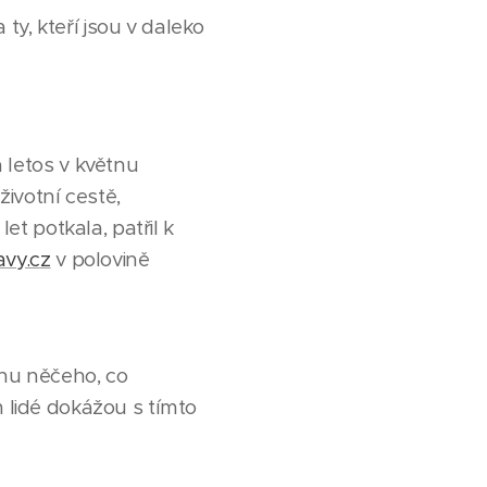
ty, kteří jsou v daleko
letos v květnu
ivotní cestě,
let potkala, patřil k
vy.cz
v polovině
énu něčeho, co
m lidé dokážou s tímto