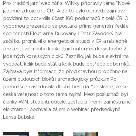
Pro tradiční jarní webinář si WINky připravily téma "Nové
jaderné zdroje pro ČR". A že to bylo opravdu zajímavé
povídání, to potvrdila účast 160 posluchačů z celé ČR. O
výbornou prezentaci se postaral přímo generální ředitel
společnosti Elektrárna Dukovany II Petr Závodský. Na
začátku promluvil o energetické situaci v ČR a následně
prezentoval mnoho konkrétních informací k výstavbě 2
jaderných korejských bloků. Zaznělo, jak bude elektrárna
vypadat, kolik bude stát a kolik bude potřeba odborníků.
Zajímavá byla informace, že před stavbou proběhne na
území budoucích bloků i archeologický průzkum Po
přednášce následovala dlouhá beseda. "Je skvělé, že se
česká veřejnost o toto téma zajímá. Mezi posluchači byli
členky WIN, studenti, učitelé, zástupci firem i zaměstnanci
elektráren" pochválila zájem o webinář předsedkyně
Larisa Dubská.